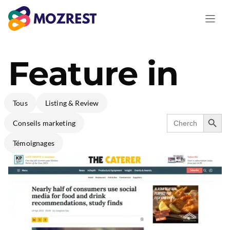
Aller
au
contenu
Feature in
Tous
Listing & Review
Search Butto
Search
Conseils marketing
for:
Témoignages