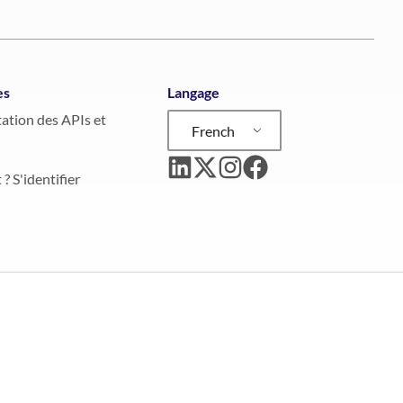
es
Langage
tion des APIs et
French
 ? S'identifier