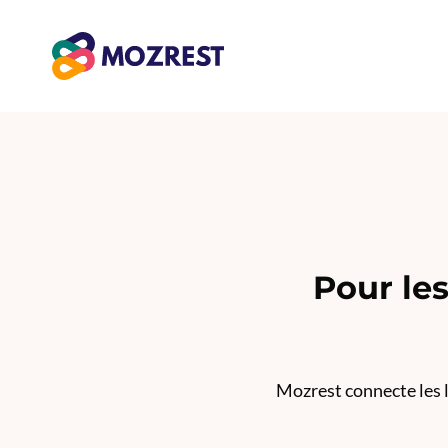
Aller
au
contenu
Pour le
Mozrest connecte les l