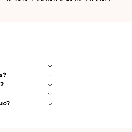
s?
s?
nuo?