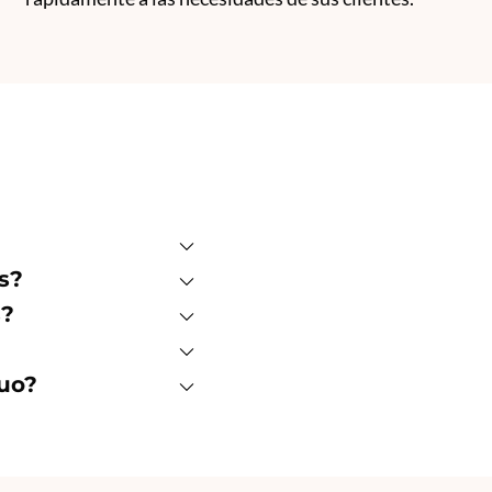
s?
s?
nuo?