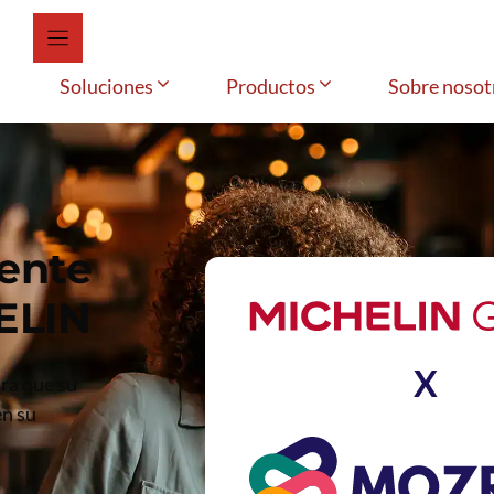
Soluciones
Productos
Sobre nosot
ente
ELIN
X
ra que su
en su