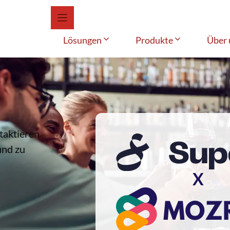
Lösungen
Produkte
Über 
ntaktieren
und zu
X